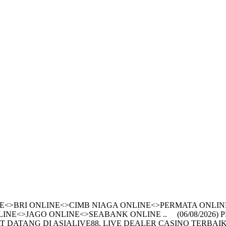
NE<>BRI ONLINE<>CIMB NIAGA ONLINE<>PERMATA ONL
NLINE<>JAGO ONLINE<>SEABANK ONLINE ..
(06/08/2026)
P
 DATANG DI ASIALIVE88, LIVE DEALER CASINO TERBAIK 