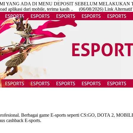
I YANG ADA DI MENU DEPOSIT SEBELUM MELAKUKAN TRA
oad aplikasi dari mobile, terima kasih ..
(06/08/2026)
Link Alternatif
er profesional. Berbagai game E-sports seperti CS:GO, DOTA 2, M
nus cashback E-sports.