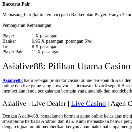
Baccarat Pair
Memasang Pair (kartu kembar) pada Banker atau Player. Hanya 2 kart
Pembayaran Kemenangan
Player
1 X pasangan
Banker
0.95 X pasangan (potongan 5%)
Tie
8 X pasangan
Player Pair
11 X pasangan
Asialive88: Pilihan Utama Casino
Asialive88
hadir sebagai promotor casino online terdepan di Asia 
online dan live game yang kaya variasi, termasuk favorit seperti Bacca
memberikan Anda pengalaman bermain yang autentik dan mendebark
Asialive : Live Dealer |
Live Casino
| Agen C
Dengan Asialive88, pengalaman bermain game online kelas atas menja
smartphone berbasis Android dan iOS. Kami memastikan bahwa pengal
dengan tujuan untuk memberikan kenyamanan maksimal tanpa meng