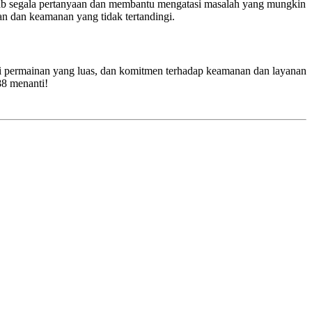
awab segala pertanyaan dan membantu mengatasi masalah yang mungkin
n dan keamanan yang tidak tertandingi.
si permainan yang luas, dan komitmen terhadap keamanan dan layanan
88 menanti!