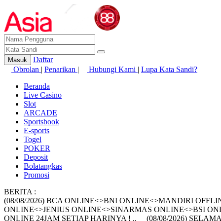
Daftar
Masuk
Obrolan
|
Penarikan
|
Hubungi Kami
|
Lupa Kata Sandi?
Beranda
Live Casino
Slot
ARCADE
Sportsbook
E-sports
Togel
POKER
Deposit
Bolatangkas
Promosi
BERITA :
(08/08/2026)
BCA ONLINE<>BNI ONLINE<>MANDIRI OFFL
ONLINE<>JENIUS ONLINE<>SINARMAS ONLINE<>BSI O
ONLINE 24JAM SETIAP HARINYA ! ..
(08/08/2026)
SELAMAT