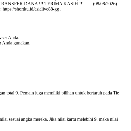
NSFER DANA !!! TERIMA KASIH !!! ..
(08/08/2026)
 : https://shortku.id/asialive88-gg ..
ser Anda.
ng Anda gunakan.
n total 9. Pemain juga memiliki pilihan untuk bertaruh pada Tie
lai sesuai angka mereka. Jika nilai kartu melebihi 9, maka nilai