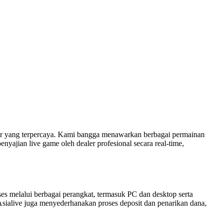
aler yang terpercaya. Kami bangga menawarkan berbagai permainan
enyajian live game oleh dealer profesional secara real-time,
es melalui berbagai perangkat, termasuk PC dan desktop serta
sialive juga menyederhanakan proses deposit dan penarikan dana,