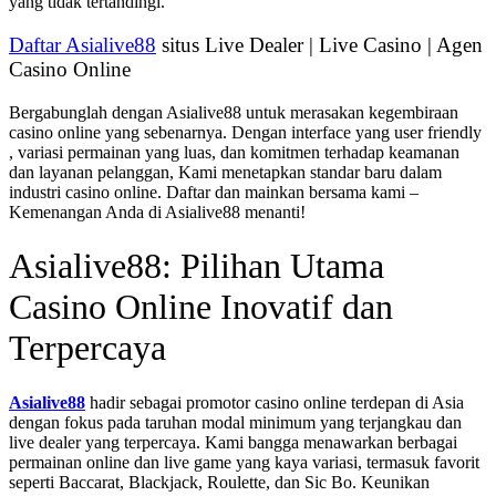
yang tidak tertandingi.
Daftar Asialive88
situs Live Dealer | Live Casino | Agen
Casino Online
Bergabunglah dengan Asialive88 untuk merasakan kegembiraan
casino online yang sebenarnya. Dengan interface yang user friendly
, variasi permainan yang luas, dan komitmen terhadap keamanan
dan layanan pelanggan, Kami menetapkan standar baru dalam
industri casino online. Daftar dan mainkan bersama kami –
Kemenangan Anda di Asialive88 menanti!
Asialive88: Pilihan Utama
Casino Online Inovatif dan
Terpercaya
Asialive88
hadir sebagai promotor casino online terdepan di Asia
dengan fokus pada taruhan modal minimum yang terjangkau dan
live dealer yang terpercaya. Kami bangga menawarkan berbagai
permainan online dan live game yang kaya variasi, termasuk favorit
seperti Baccarat, Blackjack, Roulette, dan Sic Bo. Keunikan