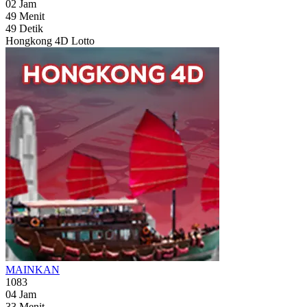
02
Jam
49
Menit
47
Detik
Hongkong 4D Lotto
MAINKAN
1083
04
Jam
33
Menit