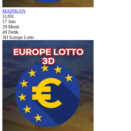
MAINKAN
31201
17
Jam
29
Menit
46
Detik
3D Europe Lotto