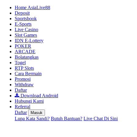
Home AsiaLive88
Deposit
Sportsbook
E-Sports
Live Casino
Slot Games
IDN E-Lottery
POKER
ARCADE
Bolatangkas
Togel
RTP Slots
Cara Bermain
Promosi
Withdraw
Daftar
Download Android
Hubungi Kami
Referral
Daftar
Masuk
Lupa Kata Sandi?
Butuh Bantuan?
Live Chat Di Sini