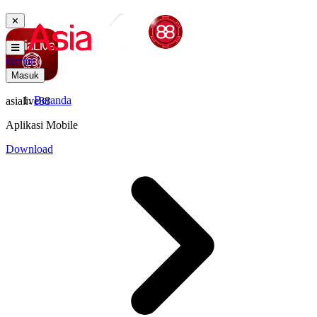
✕
Daftar
Masuk
Beranda
asialive88
Aplikasi Mobile
Download