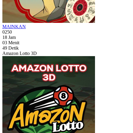
MAINKAN
0250
18
Jam
03
Menit
47
Detik
Amazon Lotto 3D