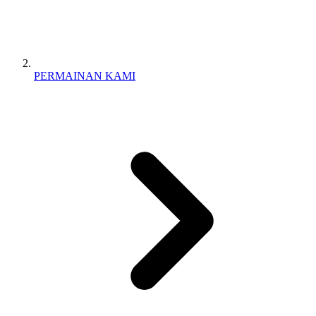
PERMAINAN KAMI