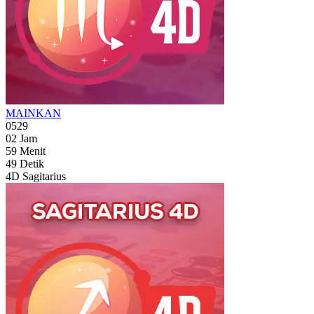
MAINKAN
0529
02
Jam
59
Menit
46
Detik
4D Sagitarius