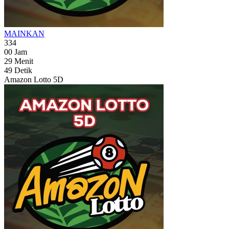
MAINKAN
334
00
Jam
29
Menit
47
Detik
Amazon Lotto 5D