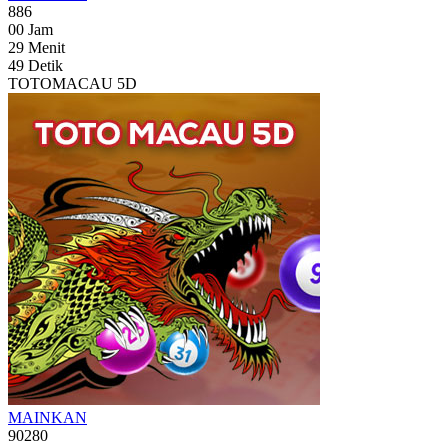
886
00
Jam
29
Menit
47
Detik
TOTOMACAU 5D
MAINKAN
90280