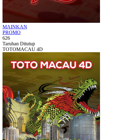
MAINKAN
PROMO
626
Taruhan Ditutup
TOTOMACAU 4D