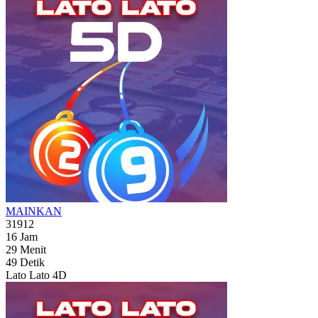
MAINKAN
31912
16
Jam
29
Menit
47
Detik
Lato Lato 4D