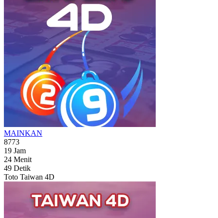
MAINKAN
8773
19
Jam
24
Menit
47
Detik
Toto Taiwan 4D