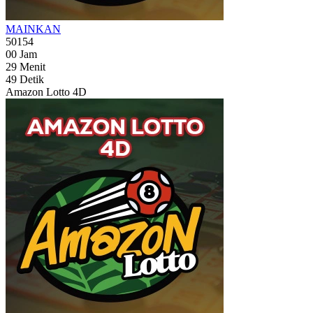
MAINKAN
50154
00
Jam
29
Menit
47
Detik
Amazon Lotto 4D