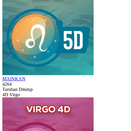
MAINKAN
4264
Taruhan Ditutup
4D Virgo